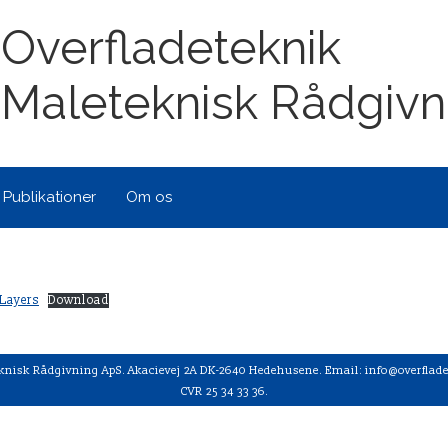
Overfladeteknik
Maleteknisk Rådgivn
Publikationer
Om os
 Layers
Download
knisk Rådgivning ApS.
Akacievej 2A DK-2640 Hedehusene.
Email: info@overflade
CVR 25 34 33 36.