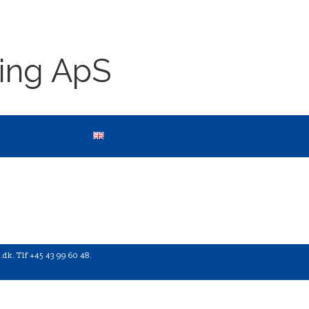
ing ApS
.dk.
Tlf +45 43 99 60 48.